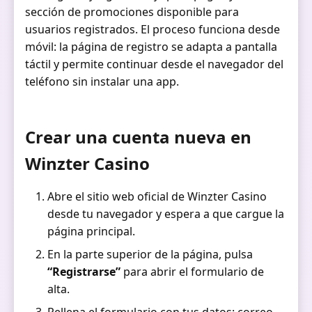
sección de promociones disponible para
usuarios registrados. El proceso funciona desde
móvil: la página de registro se adapta a pantalla
táctil y permite continuar desde el navegador del
teléfono sin instalar una app.
Crear una cuenta nueva en
Winzter Casino
Abre el sitio web oficial de Winzter Casino
desde tu navegador y espera a que cargue la
página principal.
En la parte superior de la página, pulsa
“Registrarse”
para abrir el formulario de
alta.
Rellena el formulario con tus datos: correo