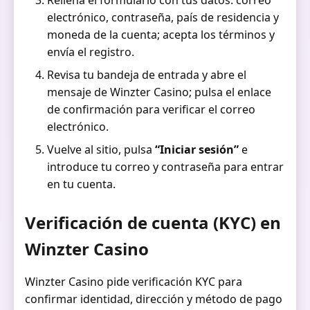
electrónico, contraseña, país de residencia y
moneda de la cuenta; acepta los términos y
envía el registro.
Revisa tu bandeja de entrada y abre el
mensaje de Winzter Casino; pulsa el enlace
de confirmación para verificar el correo
electrónico.
Vuelve al sitio, pulsa
“Iniciar sesión”
e
introduce tu correo y contraseña para entrar
en tu cuenta.
Verificación de cuenta (KYC) en
Winzter Casino
Winzter Casino pide verificación KYC para
confirmar identidad, dirección y método de pago