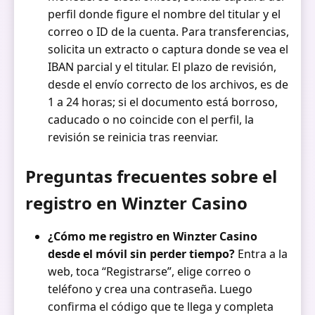
perfil donde figure el nombre del titular y el
correo o ID de la cuenta. Para transferencias,
solicita un extracto o captura donde se vea el
IBAN parcial y el titular. El plazo de revisión,
desde el envío correcto de los archivos, es de
1 a 24 horas; si el documento está borroso,
caducado o no coincide con el perfil, la
revisión se reinicia tras reenviar.
Preguntas frecuentes sobre el
registro en Winzter Casino
¿Cómo me registro en Winzter Casino
desde el móvil sin perder tiempo?
Entra a la
web, toca “Registrarse”, elige correo o
teléfono y crea una contraseña. Luego
confirma el código que te llega y completa