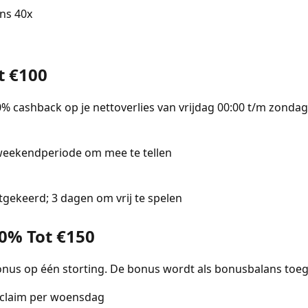
ins 40x
t €100
% cashback op je nettoverlies van vrijdag 00:00 t/m zonda
weekendperiode om mee te tellen
ekeerd; 3 dagen om vrij te spelen
0% Tot €150
us op één storting. De bonus wordt als bonusbalans toeg
 claim per woensdag