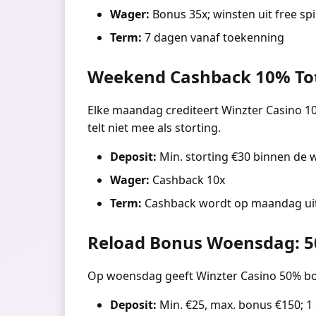
Wager:
Bonus 35x; winsten uit free sp
Term:
7 dagen vanaf toekenning
Weekend Cashback 10% To
Elke maandag crediteert Winzter Casino 10
telt niet mee als storting.
Deposit:
Min. storting €30 binnen de 
Wager:
Cashback 10x
Term:
Cashback wordt op maandag uitg
Reload Bonus Woensdag: 5
Op woensdag geeft Winzter Casino 50% bon
Deposit:
Min. €25, max. bonus €150; 1