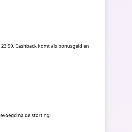
g 23:59. Cashback komt als bonusgeld en
evoegd na de storting.