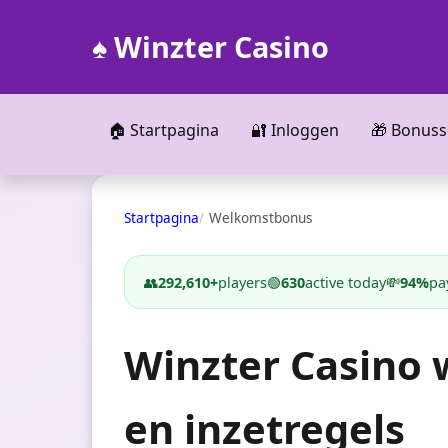
♠️ Winzter Casino
🏠 Startpagina
🔐 Inloggen
🎁 Bonus
Startpagina
Welkomstbonus
👥
292,610+
players
🟢
630
active today
💸
94%
pa
Winzter Casino 
en inzetregels