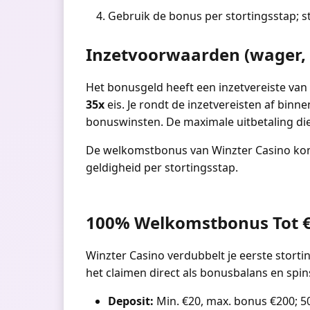
Gebruik de bonus per stortingsstap; st
Inzetvoorwaarden (wager, 
Het bonusgeld heeft een inzetvereiste van
35x
eis. Je rondt de inzetvereisten af binn
bonuswinsten. De maximale uitbetaling di
De welkomstbonus van Winzter Casino ko
geldigheid per stortingsstap.
100% Welkomstbonus Tot €2
Winzter Casino verdubbelt je eerste storti
het claimen direct als bonusbalans en spin
Deposit:
Min. €20, max. bonus €200; 50 