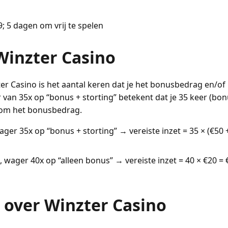
 5 dagen om vrij te spelen
Winzter Casino
er Casino is het aantal keren dat je het bonusbedrag en/o
van 35x op “bonus + storting” betekent dat je 35 keer (b
en om het bonusbedrag.
ger 35x op “bonus + storting” → vereiste inzet = 35 × (€50 
 wager 40x op “alleen bonus” → vereiste inzet = 40 × €20 = 
 over Winzter Casino