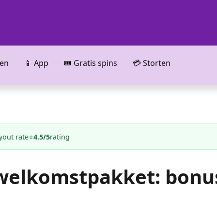
sen
📱 App
🎟️ Gratis spins
💳 Storten
yout rate
⭐
4.5/5
rating
welkomstpakket: bonu