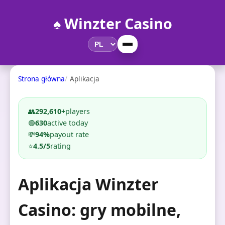
♠️ Winzter Casino
Strona główna
Aplikacja
👥
292,610+
players
🟢
630
active today
💸
94%
payout rate
⭐
4.5/5
rating
Aplikacja Winzter
Casino: gry mobilne,