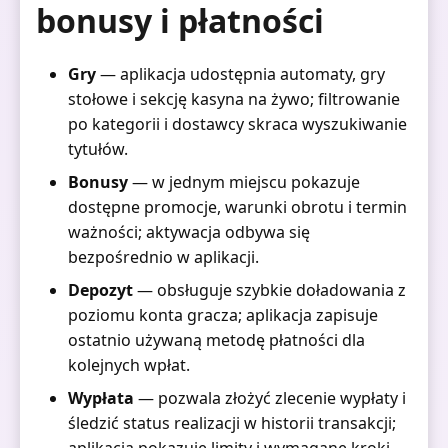
bonusy i płatności
Gry
— aplikacja udostępnia automaty, gry
stołowe i sekcję kasyna na żywo; filtrowanie
po kategorii i dostawcy skraca wyszukiwanie
tytułów.
Bonusy
— w jednym miejscu pokazuje
dostępne promocje, warunki obrotu i termin
ważności; aktywacja odbywa się
bezpośrednio w aplikacji.
Depozyt
— obsługuje szybkie doładowania z
poziomu konta gracza; aplikacja zapisuje
ostatnio używaną metodę płatności dla
kolejnych wpłat.
Wypłata
— pozwala złożyć zlecenie wypłaty i
śledzić status realizacji w historii transakcji;
aplikacja pokazuje limity i wymagane kroki