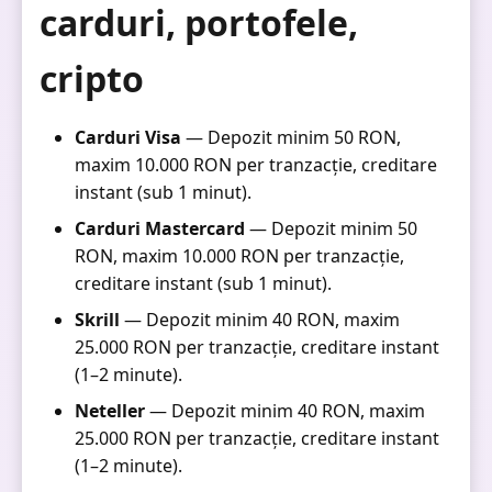
carduri, portofele,
cripto
Carduri Visa
— Depozit minim 50 RON,
maxim 10.000 RON per tranzacție, creditare
instant (sub 1 minut).
Carduri Mastercard
— Depozit minim 50
RON, maxim 10.000 RON per tranzacție,
creditare instant (sub 1 minut).
Skrill
— Depozit minim 40 RON, maxim
25.000 RON per tranzacție, creditare instant
(1–2 minute).
Neteller
— Depozit minim 40 RON, maxim
25.000 RON per tranzacție, creditare instant
(1–2 minute).