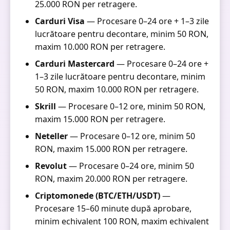
25.000 RON per retragere.
Carduri Visa
— Procesare 0–24 ore + 1–3 zile
lucrătoare pentru decontare, minim 50 RON,
maxim 10.000 RON per retragere.
Carduri Mastercard
— Procesare 0–24 ore +
1–3 zile lucrătoare pentru decontare, minim
50 RON, maxim 10.000 RON per retragere.
Skrill
— Procesare 0–12 ore, minim 50 RON,
maxim 15.000 RON per retragere.
Neteller
— Procesare 0–12 ore, minim 50
RON, maxim 15.000 RON per retragere.
Revolut
— Procesare 0–24 ore, minim 50
RON, maxim 20.000 RON per retragere.
Criptomonede (BTC/ETH/USDT)
—
Procesare 15–60 minute după aprobare,
minim echivalent 100 RON, maxim echivalent