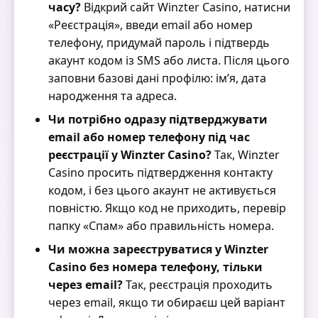
часу?
Відкрий сайт Winzter Casino, натисни
«Реєстрація», введи email або номер
телефону, придумай пароль і підтвердь
акаунт кодом із SMS або листа. Після цього
заповни базові дані профілю: ім’я, дата
народження та адреса.
Чи потрібно одразу підтверджувати
email або номер телефону під час
реєстрації у Winzter Casino?
Так, Winzter
Casino просить підтвердження контакту
кодом, і без цього акаунт не активується
повністю. Якщо код не приходить, перевір
папку «Спам» або правильність номера.
Чи можна зареєструватися у Winzter
Casino без номера телефону, тільки
через email?
Так, реєстрація проходить
через email, якщо ти обираєш цей варіант