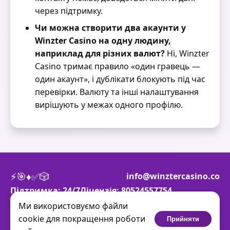
через підтримку.
Чи можна створити два акаунти у
Winzter Casino на одну людину,
наприклад для різних валют?
Ні, Winzter
Casino тримає правило «один гравець —
один акаунт», і дублікати блокують під час
перевірки. Валюту та інші налаштування
вирішують у межах одного профілю.
⚡
🎯
♦️
✅
🎲
info@winztercasino.co
Підтримка: 24/7
Ліцензія: 80524557754
Ми використовуємо файли
Грайте відповідально 18+
cookie для покращення роботи
Прийняти
© 2016 -
2026
Winzter Casino.