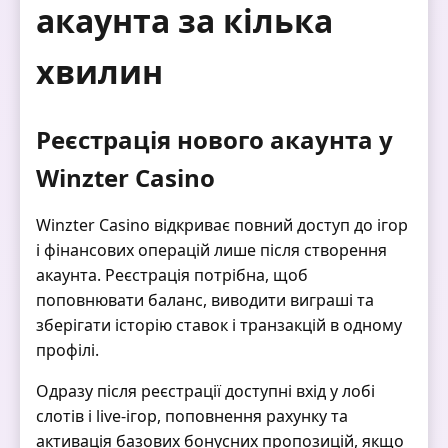
акаунта за кілька
хвилин
Реєстрація нового акаунта у
Winzter Casino
Winzter Casino відкриває повний доступ до ігор
і фінансових операцій лише після створення
акаунта. Реєстрація потрібна, щоб
поповнювати баланс, виводити виграші та
зберігати історію ставок і транзакцій в одному
профілі.
Одразу після реєстрації доступні вхід у лобі
слотів і live-ігор, поповнення рахунку та
активація базових бонусних пропозицій, якщо