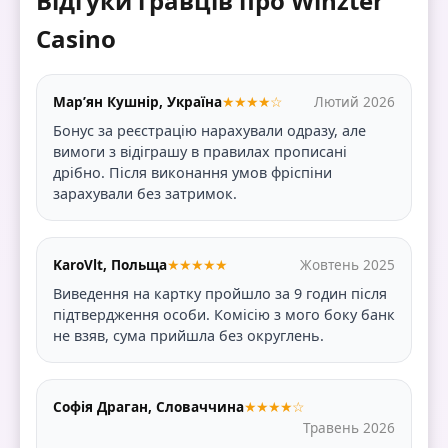
Відгуки гравців про Winzter
Casino
Мар’ян Кушнір, Україна
★★★★☆
Лютий 2026
Бонус за реєстрацію нарахували одразу, але
вимоги з відіграшу в правилах прописані
дрібно. Після виконання умов фріспіни
зарахували без затримок.
KaroVlt, Польща
★★★★★
Жовтень 2025
Виведення на картку пройшло за 9 годин після
підтвердження особи. Комісію з мого боку банк
не взяв, сума прийшла без округлень.
Софія Драган, Словаччина
★★★★☆
Травень 2026