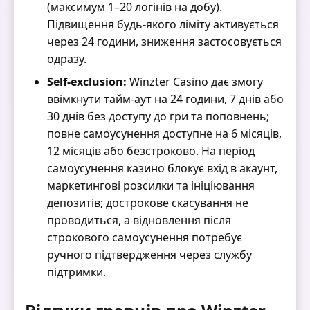
(максимум 1–20 логінів на добу).
Підвищення будь-якого ліміту активується
через 24 години, зниження застосовується
одразу.
Self-exclusion:
Winzter Casino дає змогу
ввімкнути тайм-аут на 24 години, 7 днів або
30 днів без доступу до гри та поповнень;
повне самоусунення доступне на 6 місяців,
12 місяців або безстроково. На період
самоусунення казино блокує вхід в акаунт,
маркетингові розсилки та ініціювання
депозитів; дострокове скасування не
проводиться, а відновлення після
строкового самоусунення потребує
ручного підтвердження через службу
підтримки.