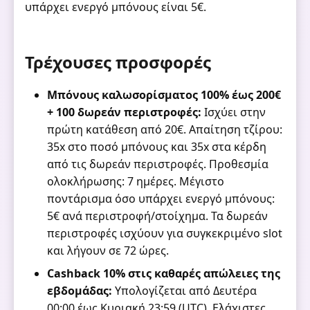
υπάρχει ενεργό μπόνους είναι 5€.
Τρέχουσες προσφορές
Μπόνους καλωσορίσματος 100% έως 200€
+ 100 δωρεάν περιστροφές:
Ισχύει στην
πρώτη κατάθεση από 20€. Απαίτηση τζίρου:
35x στο ποσό μπόνους και 35x στα κέρδη
από τις δωρεάν περιστροφές. Προθεσμία
ολοκλήρωσης: 7 ημέρες. Μέγιστο
ποντάρισμα όσο υπάρχει ενεργό μπόνους:
5€ ανά περιστροφή/στοίχημα. Τα δωρεάν
περιστροφές ισχύουν για συγκεκριμένο slot
και λήγουν σε 72 ώρες.
Cashback 10% στις καθαρές απώλειες της
εβδομάδας:
Υπολογίζεται από Δευτέρα
00:00 έως Κυριακή 23:59 (UTC). Ελάχιστες