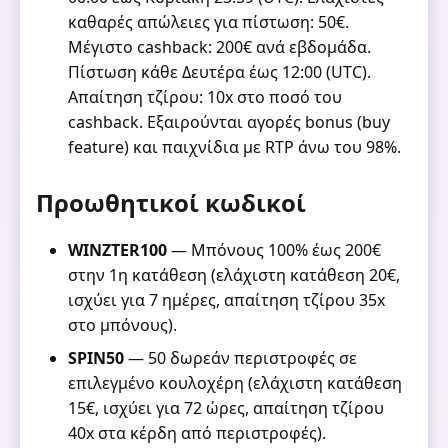
καθαρές απώλειες για πίστωση: 50€.
Μέγιστο cashback: 200€ ανά εβδομάδα.
Πίστωση κάθε Δευτέρα έως 12:00 (UTC).
Απαίτηση τζίρου: 10x στο ποσό του
cashback. Εξαιρούνται αγορές bonus (buy
feature) και παιχνίδια με RTP άνω του 98%.
Προωθητικοί κωδικοί
WINZTER100
— Μπόνους 100% έως 200€
στην 1η κατάθεση (ελάχιστη κατάθεση 20€,
ισχύει για 7 ημέρες, απαίτηση τζίρου 35x
στο μπόνους).
SPIN50
— 50 δωρεάν περιστροφές σε
επιλεγμένο κουλοχέρη (ελάχιστη κατάθεση
15€, ισχύει για 72 ώρες, απαίτηση τζίρου
40x στα κέρδη από περιστροφές).