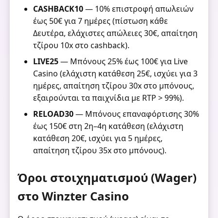
CASHBACK10
— 10% επιστροφή απωλειών
έως 50€ για 7 ημέρες (πίστωση κάθε
Δευτέρα, ελάχιστες απώλειες 30€, απαίτηση
τζίρου 10x στο cashback).
LIVE25
— Μπόνους 25% έως 100€ για Live
Casino (ελάχιστη κατάθεση 25€, ισχύει για 3
ημέρες, απαίτηση τζίρου 30x στο μπόνους,
εξαιρούνται τα παιχνίδια με RTP > 99%).
RELOAD30
— Μπόνους επαναφόρτισης 30%
έως 150€ στη 2η–4η κατάθεση (ελάχιστη
κατάθεση 20€, ισχύει για 5 ημέρες,
απαίτηση τζίρου 35x στο μπόνους).
Όροι στοιχηματισμού (Wager)
στο Winzter Casino