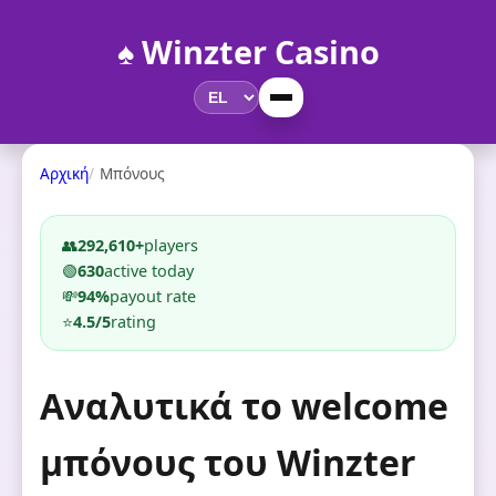
♠️ Winzter Casino
Αρχική
Μπόνους
👥
292,610+
players
🟢
630
active today
💸
94%
payout rate
⭐
4.5/5
rating
Αναλυτικά το welcome
μπόνους του Winzter