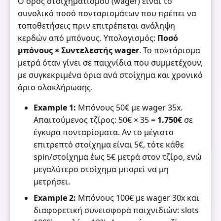
Ο όρος στοιχηματισμού (wager) είναι το
συνολικό ποσό πονταρισμάτων που πρέπει να
τοποθετήσεις πριν επιτρέπεται ανάληψη
κερδών από μπόνους. Υπολογισμός:
Ποσό
μπόνους × Συντελεστής wager
. Το ποντάρισμα
μετρά όταν γίνει σε παιχνίδια που συμμετέχουν,
με συγκεκριμένα όρια ανά στοίχημα και χρονικό
όριο ολοκλήρωσης.
Example 1:
Μπόνους 50€ με wager 35x.
Απαιτούμενος τζίρος: 50€ × 35 =
1.750€
σε
έγκυρα πονταρίσματα. Αν το μέγιστο
επιτρεπτό στοίχημα είναι 5€, τότε κάθε
spin/στοίχημα έως 5€ μετρά στον τζίρο, ενώ
μεγαλύτερο στοίχημα μπορεί να μη
μετρήσει.
Example 2:
Μπόνους 100€ με wager 30x και
διαφορετική συνεισφορά παιχνιδιών: slots