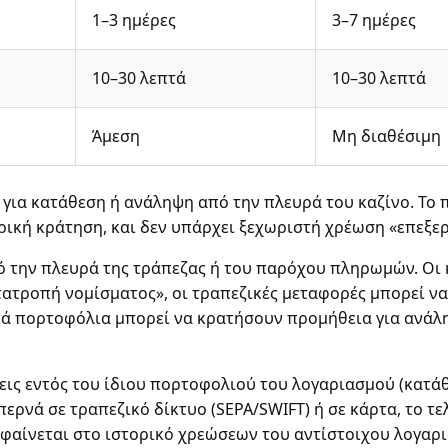
1–3 ημέρες
3–7 ημέρες
10–30 λεπτά
10–30 λεπτά
Άμεση
Μη διαθέσιμη
 για κατάθεση ή ανάληψη από την πλευρά του καζίνο. Το π
ρική κράτηση, και δεν υπάρχει ξεχωριστή χρέωση «επεξερ
την πλευρά της τράπεζας ή του παρόχου πληρωμών. Οι κά
ατροπή νομίσματος», οι τραπεζικές μεταφορές μπορεί να
κά πορτοφόλια μπορεί να κρατήσουν προμήθεια για ανάλ
σεις εντός του ίδιου πορτοφολιού του λογαριασμού (κατ
ερνά σε τραπεζικό δίκτυο (SEPA/SWIFT) ή σε κάρτα, το τε
φαίνεται στο ιστορικό χρεώσεων του αντίστοιχου λογαρ