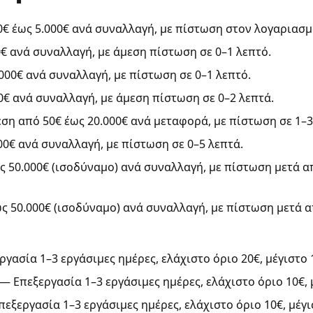
 έως 5.000€ ανά συναλλαγή, με πίστωση στον λογαριασμό
€ ανά συναλλαγή, με άμεση πίστωση σε 0–1 λεπτό.
00€ ανά συναλλαγή, με πίστωση σε 0–1 λεπτό.
€ ανά συναλλαγή, με άμεση πίστωση σε 0–2 λεπτά.
η από 50€ έως 20.000€ ανά μεταφορά, με πίστωση σε 1–3
0€ ανά συναλλαγή, με πίστωση σε 0–5 λεπτά.
 50.000€ (ισοδύναμο) ανά συναλλαγή, με πίστωση μετά α
 50.000€ (ισοδύναμο) ανά συναλλαγή, με πίστωση μετά α
γασία 1–3 εργάσιμες ημέρες, ελάχιστο όριο 20€, μέγιστο
— Επεξεργασία 1–3 εργάσιμες ημέρες, ελάχιστο όριο 10€, 
εξεργασία 1–3 εργάσιμες ημέρες, ελάχιστο όριο 10€, μέγ