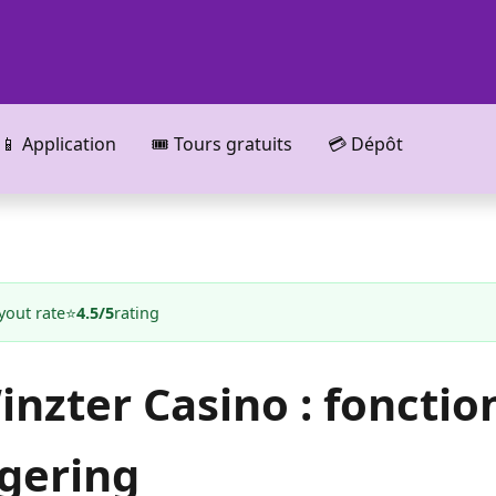
📱 Application
🎟️ Tours gratuits
💳 Dépôt
yout rate
⭐
4.5/5
rating
inzter Casino : foncti
agering