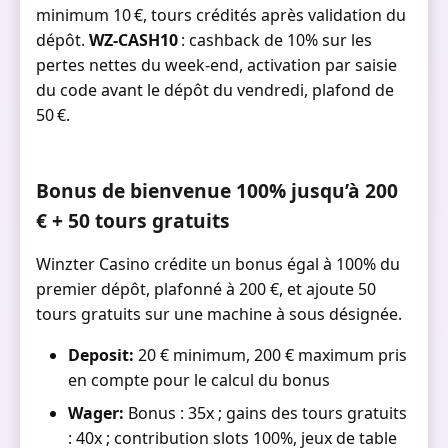
minimum 10 €, tours crédités après validation du
dépôt.
WZ-CASH10
: cashback de 10% sur les
pertes nettes du week-end, activation par saisie
du code avant le dépôt du vendredi, plafond de
50 €.
Bonus de bienvenue 100% jusqu’à 200
€ + 50 tours gratuits
Winzter Casino crédite un bonus égal à 100% du
premier dépôt, plafonné à 200 €, et ajoute 50
tours gratuits sur une machine à sous désignée.
Deposit:
20 € minimum, 200 € maximum pris
en compte pour le calcul du bonus
Wager:
Bonus : 35x ; gains des tours gratuits
: 40x ; contribution slots 100%, jeux de table