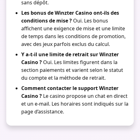
sans dépôt.
Les bonus de Winzter Casino ont-ils des
conditions de mise ?
Oui. Les bonus
affichent une exigence de mise et une limite
de temps dans les conditions de promotion,
avec des jeux parfois exclus du calcul.
Y a-t-il une limite de retrait sur Winzter
Casino ?
Oui. Les limites figurent dans la
section paiements et varient selon le statut
du compte et la méthode de retrait.
Comment contacter le support Winzter
Casino ?
Le casino propose un chat en direct
et un e-mail. Les horaires sont indiqués sur la
page d’assistance.