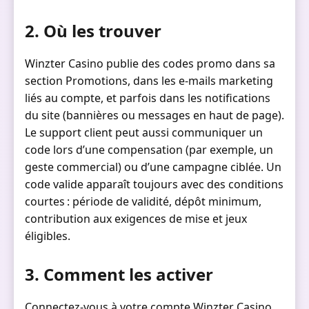
2. Où les trouver
Winzter Casino publie des codes promo dans sa
section Promotions, dans les e-mails marketing
liés au compte, et parfois dans les notifications
du site (bannières ou messages en haut de page).
Le support client peut aussi communiquer un
code lors d’une compensation (par exemple, un
geste commercial) ou d’une campagne ciblée. Un
code valide apparaît toujours avec des conditions
courtes : période de validité, dépôt minimum,
contribution aux exigences de mise et jeux
éligibles.
3. Comment les activer
Connectez-vous à votre compte Winzter Casino,