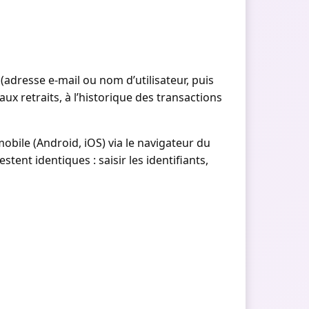
 (adresse e-mail ou nom d’utilisateur, puis
ux retraits, à l’historique des transactions
bile (Android, iOS) via le navigateur du
tent identiques : saisir les identifiants,