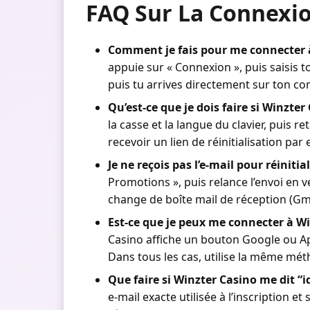
FAQ Sur La Connexio
Comment je fais pour me connecter 
appuie sur « Connexion », puis saisis to
puis tu arrives directement sur ton co
Qu’est-ce que je dois faire si Winzte
la casse et la langue du clavier, puis 
recevoir un lien de réinitialisation par 
Je ne reçois pas l’e-mail pour réinit
Promotions », puis relance l’envoi en vé
change de boîte mail de réception (Gma
Est-ce que je peux me connecter à Wi
Casino affiche un bouton Google ou Appl
Dans tous les cas, utilise la même mét
Que faire si Winzter Casino me dit “
e-mail exacte utilisée à l’inscription 