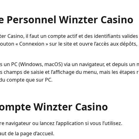
e Personnel Winzter Casino
 Casino, il faut un compte actif et des identifiants valides
uton « Connexion » sur le site et ouvre l’accès aux dépôts, a
 un PC (Windows, macOS) via un navigateur, et depuis un mo
s champs de saisie et l’affichage du menu, mais les étapes res
 du compte que sur PC.
Compte Winzter Casino
 navigateur ou lancez l’application si vous l’utilisez.
ut de la page d’accueil.