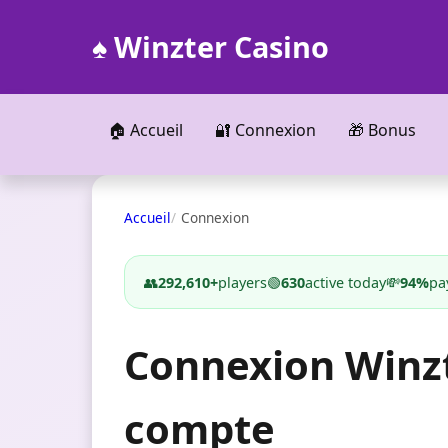
♠️ Winzter Casino
🏠 Accueil
🔐 Connexion
🎁 Bonus
Accueil
Connexion
👥
292,610+
players
🟢
630
active today
💸
94%
pa
Connexion Winzte
compte