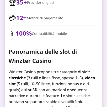
🏆
35+
Provider di giochi
💳
12+
Metodi di pagamento
📱
100%
Compatibilità mobile
Panoramica delle slot di
Winzter Casino
Winzter Casino propone tre categorie di slot:
classiche
(3 rulli e linee fisse, spesso 1–5),
video
slot
(5 rulli, 10–50 linee, funzioni bonus e giri
gratis) e
slot 3D
con animazioni e sequenze
narrative durante le feature. Le slot classiche
puntano su puntate rapide e volatilità più