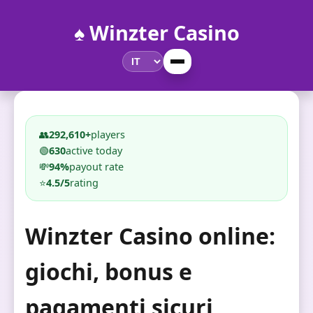
♠️ Winzter Casino
👥
292,610+
players
🟢
630
active today
💸
94%
payout rate
⭐
4.5/5
rating
Winzter Casino online:
giochi, bonus e
pagamenti sicuri