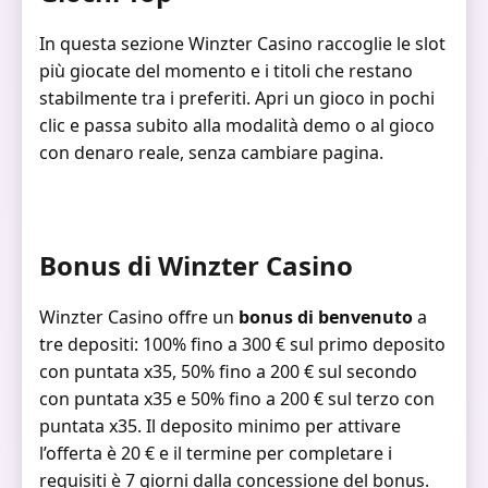
In questa sezione Winzter Casino raccoglie le slot
più giocate del momento e i titoli che restano
stabilmente tra i preferiti. Apri un gioco in pochi
clic e passa subito alla modalità demo o al gioco
con denaro reale, senza cambiare pagina.
Bonus di Winzter Casino
Winzter Casino offre un
bonus di benvenuto
a
tre depositi: 100% fino a 300 € sul primo deposito
con puntata x35, 50% fino a 200 € sul secondo
con puntata x35 e 50% fino a 200 € sul terzo con
puntata x35. Il deposito minimo per attivare
l’offerta è 20 € e il termine per completare i
requisiti è 7 giorni dalla concessione del bonus.