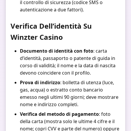
il controllo di sicurezza (codice SMS o
autenticazione a due fattori).
Verifica Dell’identità Su
Winzter Casino
Documento di identità con foto
: carta
d’identità, passaporto o patente di guida in
corso di validità; il nome e la data di nascita
devono coincidere con il profilo.
Prova di indirizzo
: bolletta di utenza (luce,
gas, acqua) o estratto conto bancario
emesso negli ultimi 90 giorni; deve mostrare
nome e indirizzo completi.
Verifica del metodo di pagamento
: foto
della carta (mostra solo le ultime 4 cifre e il
nome; copri CVV e parte del numero) oppure