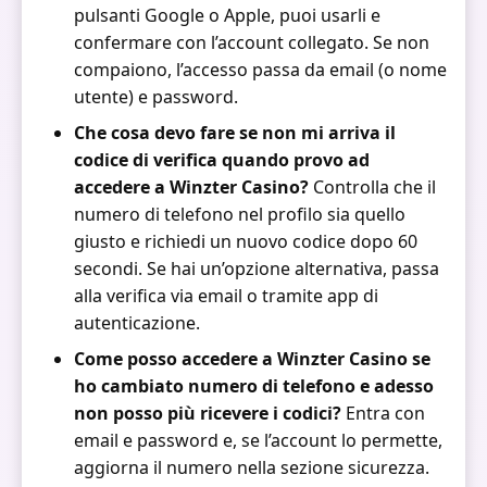
pulsanti Google o Apple, puoi usarli e
confermare con l’account collegato. Se non
compaiono, l’accesso passa da email (o nome
utente) e password.
Che cosa devo fare se non mi arriva il
codice di verifica quando provo ad
accedere a Winzter Casino?
Controlla che il
numero di telefono nel profilo sia quello
giusto e richiedi un nuovo codice dopo 60
secondi. Se hai un’opzione alternativa, passa
alla verifica via email o tramite app di
autenticazione.
Come posso accedere a Winzter Casino se
ho cambiato numero di telefono e adesso
non posso più ricevere i codici?
Entra con
email e password e, se l’account lo permette,
aggiorna il numero nella sezione sicurezza.