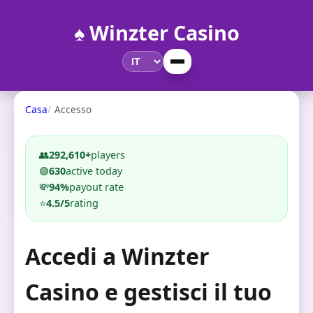
♠️ Winzter Casino
Casa
Accesso
👥
292,610+
players
🟢
630
active today
💸
94%
payout rate
⭐
4.5/5
rating
Accedi a Winzter
Casino e gestisci il tuo