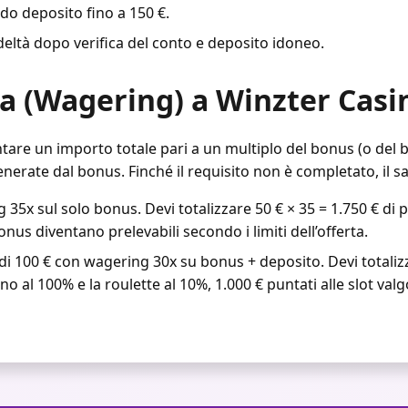
o deposito fino a 150 €.
deltà dopo verifica del conto e deposito idoneo.
ta (Wagering) a Winzter Casi
ntare un importo totale pari a un multiplo del bonus (o del 
enerate dal bonus. Finché il requisito non è completato, il s
35x sul solo bonus. Devi totalizzare 50 € × 35 = 1.750 € di p
onus diventano prelevabili secondo i limiti dell’offerta.
i 100 € con wagering 30x su bonus + deposito. Devi totalizza
tano al 100% e la roulette al 10%, 1.000 € puntati alle slot va