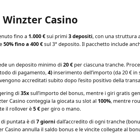
 Winzter Casino
enuto fino a
1.000 €
sui primi
3 depositi
, con una struttura 
 e
50% fino a 400 €
sul 3° deposito. Il pacchetto include an
hiede un deposito minimo di
20 €
per ciascuna tranche. Proc
etodo di pagamento,
4)
inserimento dell’importo (da 20 € in
 vengono accreditati subito dopo l’esito positivo della trans
gering di
35x
sull’importo del bonus, mentre i giri gratis g
zter Casino conteggia la giocata su slot al
100%
, mentre rou
e il rollover è
5 €
per giro o mano.
 di puntata è di
7 giorni
dall’accredito di ogni tranche (bonus 
 Casino annulla il saldo bonus e le vincite collegate al bonu