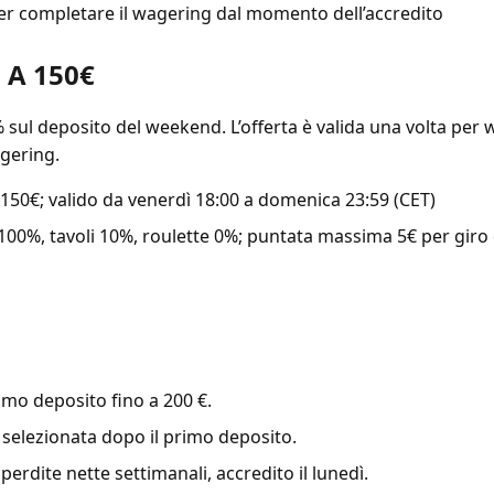
per completare il wagering dal momento dell’accredito
 A 150€
ul deposito del weekend. L’offerta è valida una volta per we
gering.
0€; valido da venerdì 18:00 a domenica 23:59 (CET)
 100%, tavoli 10%, roulette 0%; puntata massima 5€ per giro
mo deposito fino a 200 €.
t selezionata dopo il primo deposito.
rdite nette settimanali, accredito il lunedì.