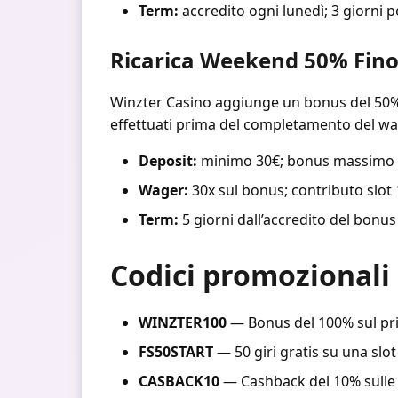
Term:
accredito ogni lunedì; 3 giorni 
Ricarica Weekend 50% Fino
Winzter Casino aggiunge un bonus del 50% s
effettuati prima del completamento del wa
Deposit:
minimo 30€; bonus massimo 15
Wager:
30x sul bonus; contributo slot
Term:
5 giorni dall’accredito del bonus
Codici promozionali
WINZTER100
— Bonus del 100% sul pri
FS50START
— 50 giri gratis su una slo
CASBACK10
— Cashback del 10% sulle pe