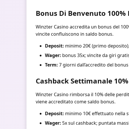
Bonus Di Benvenuto 100% Fi
Winzter Casino accredita un bonus del 100% 
vincite confluiscono in saldo bonus.
Deposit:
minimo 20€ (primo deposito),
Wager:
bonus 35x; vincite da giri grat
Term:
7 giorni dall’accredito del bonus 
Cashback Settimanale 10% 
Winzter Casino rimborsa il 10% delle perdit
viene accreditato come saldo bonus.
Deposit:
minimo 10€ effettuato nella 
Wager:
5x sul cashback; puntata massi