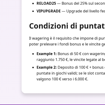
RELOAD25
— Bonus del 25% sul second
VIPUPGRADE
— Upgrade del livello fe
Condizioni di punta
Il wagering è il requisito che impone di pu
poter prelevare i fondi bonus e le vincite g
Example 1:
Bonus di 50 € con wagering 
raggiunto 1.750 €, le vincite legate al b
Example 2:
Deposito di 100 € + bonus d
puntate in giochi validi; se le slot con
valgono 100 € verso i 6.000 €.