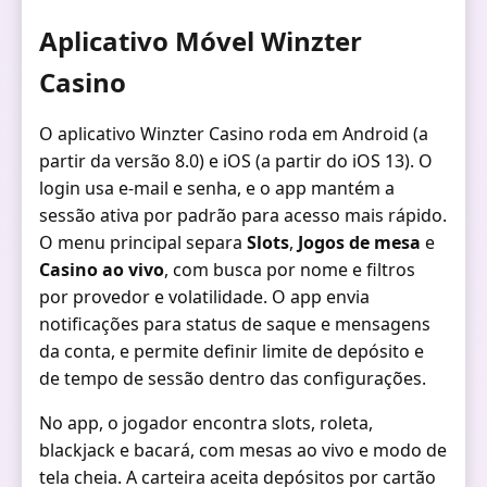
Aplicativo Móvel Winzter
Casino
O aplicativo Winzter Casino roda em Android (a
partir da versão 8.0) e iOS (a partir do iOS 13). O
login usa e-mail e senha, e o app mantém a
sessão ativa por padrão para acesso mais rápido.
O menu principal separa
Slots
,
Jogos de mesa
e
Casino ao vivo
, com busca por nome e filtros
por provedor e volatilidade. O app envia
notificações para status de saque e mensagens
da conta, e permite definir limite de depósito e
de tempo de sessão dentro das configurações.
No app, o jogador encontra slots, roleta,
blackjack e bacará, com mesas ao vivo e modo de
tela cheia. A carteira aceita depósitos por cartão