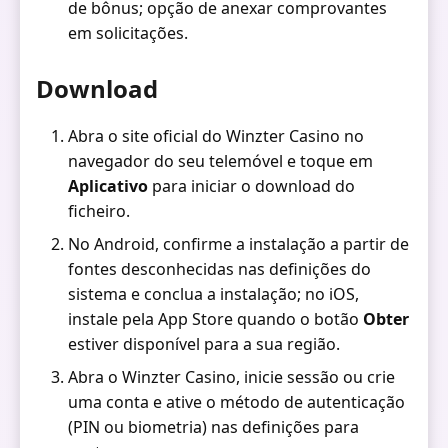
de bônus; opção de anexar comprovantes
em solicitações.
Download
Abra o site oficial do Winzter Casino no
navegador do seu telemóvel e toque em
Aplicativo
para iniciar o download do
ficheiro.
No Android, confirme a instalação a partir de
fontes desconhecidas nas definições do
sistema e conclua a instalação; no iOS,
instale pela App Store quando o botão
Obter
estiver disponível para a sua região.
Abra o Winzter Casino, inicie sessão ou crie
uma conta e ative o método de autenticação
(PIN ou biometria) nas definições para