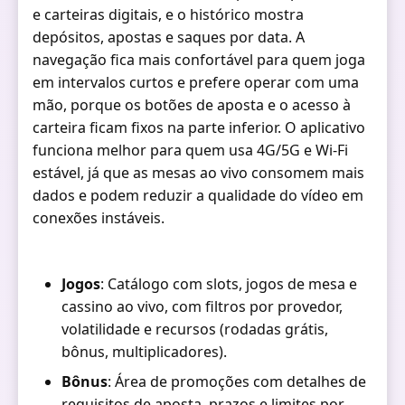
e carteiras digitais, e o histórico mostra
depósitos, apostas e saques por data. A
navegação fica mais confortável para quem joga
em intervalos curtos e prefere operar com uma
mão, porque os botões de aposta e o acesso à
carteira ficam fixos na parte inferior. O aplicativo
funciona melhor para quem usa 4G/5G e Wi‑Fi
estável, já que as mesas ao vivo consomem mais
dados e podem reduzir a qualidade do vídeo em
conexões instáveis.
Jogos
: Catálogo com slots, jogos de mesa e
cassino ao vivo, com filtros por provedor,
volatilidade e recursos (rodadas grátis,
bônus, multiplicadores).
Bônus
: Área de promoções com detalhes de
requisitos de aposta, prazos e limites por