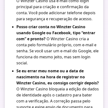
O Winzter Casino usa e-mail como login
principal para criação e confirmação da
conta. Você pode adicionar telefone depois
para segurança e recuperação de acesso.
Posso criar conta no Winzter Casino
usando Google ou Facebook, tipo “entrar
com” e pronto?
O Winzter Casino cria a
conta pelo formulário próprio, com e-mail e
senha. Se você usar um e-mail do Google, ele
funciona do mesmo jeito, mas sem login
social.
Se eu errar meu nome ou a data de
nascimento na hora de registrar no
Winzter Casino, eu consigo corrigir depois?
O Winzter Casino bloqueia a edição de dados
de identidade após o cadastro para bater
com a verificação. A correção passa pelo
suporte e exige envio de documento para