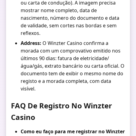
ou carta de condução). A imagem precisa
mostrar nome completo, data de
nascimento, número do documento e data
de validade, sem cortes nas bordas e sem
reflexos.
Address:
O Winzter Casino confirma a
morada com um comprovativo emitido nos
últimos 90 dias: fatura de eletricidade/
água/gás, extrato bancário ou carta oficial. O
documento tem de exibir o mesmo nome do
registo e a morada completa, com data
visível.
FAQ De Registro No Winzter
Casino
Como eu faço para me registrar no Winzter