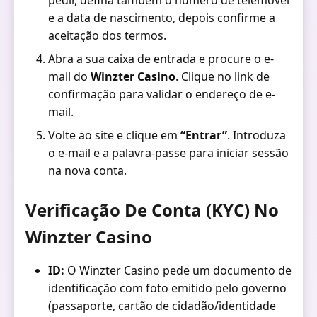
e a data de nascimento, depois confirme a
aceitação dos termos.
Abra a sua caixa de entrada e procure o e-
mail do
Winzter Casino
. Clique no link de
confirmação para validar o endereço de e-
mail.
Volte ao site e clique em
“Entrar”
. Introduza
o e-mail e a palavra-passe para iniciar sessão
na nova conta.
Verificação De Conta (KYC) No
Winzter Casino
ID:
O Winzter Casino pede um documento de
identificação com foto emitido pelo governo
(passaporte, cartão de cidadão/identidade