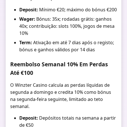
Deposit:
Mínimo €20; máximo do bónus €200
Wager:
Bónus: 35x; rodadas grátis: ganhos
40x; contribuição: slots 100%, jogos de mesa
10%
Term:
Ativação em até 7 dias após o registo;
bónus e ganhos válidos por 14 dias
Reembolso Semanal 10% Em Perdas
Até €100
O Winzter Casino calcula as perdas líquidas de
segunda a domingo e credita 10% como bónus
na segunda-feira seguinte, limitado ao teto
semanal.
Deposit:
Depósitos totais na semana a partir
de €50