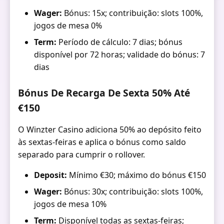
Wager:
Bónus: 15x; contribuição: slots 100%,
jogos de mesa 0%
Term:
Período de cálculo: 7 dias; bónus
disponível por 72 horas; validade do bónus: 7
dias
Bónus De Recarga De Sexta 50% Até
€150
O Winzter Casino adiciona 50% ao depósito feito
às sextas-feiras e aplica o bónus como saldo
separado para cumprir o rollover.
Deposit:
Mínimo €30; máximo do bónus €150
Wager:
Bónus: 30x; contribuição: slots 100%,
jogos de mesa 10%
Term:
Disponível todas as sextas-feiras;