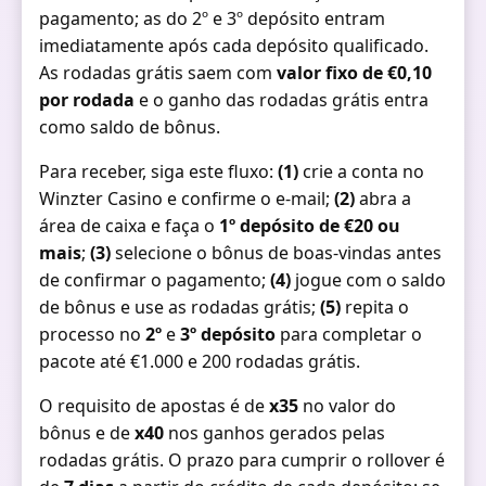
pagamento; as do 2º e 3º depósito entram
imediatamente após cada depósito qualificado.
As rodadas grátis saem com
valor fixo de €0,10
por rodada
e o ganho das rodadas grátis entra
como saldo de bônus.
Para receber, siga este fluxo:
(1)
crie a conta no
Winzter Casino e confirme o e-mail;
(2)
abra a
área de caixa e faça o
1º depósito de €20 ou
mais
;
(3)
selecione o bônus de boas-vindas antes
de confirmar o pagamento;
(4)
jogue com o saldo
de bônus e use as rodadas grátis;
(5)
repita o
processo no
2º
e
3º depósito
para completar o
pacote até €1.000 e 200 rodadas grátis.
O requisito de apostas é de
x35
no valor do
bônus e de
x40
nos ganhos gerados pelas
rodadas grátis. O prazo para cumprir o rollover é