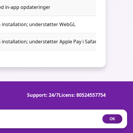
ed in-app opdateringer
n installation; understøtter WebGL
 installation; understøtter Apple Pay i Safari
Support: 24/7
Licens: 80524557754
OK