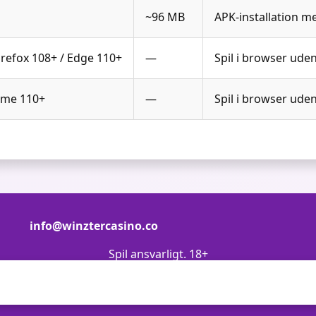
~96 MB
APK-installation m
refox 108+ / Edge 110+
—
Spil i browser ude
rome 110+
—
Spil i browser uden
info@winztercasino.co
Spil ansvarligt. 18+
© 2016 -
2026
Winzter Casino.