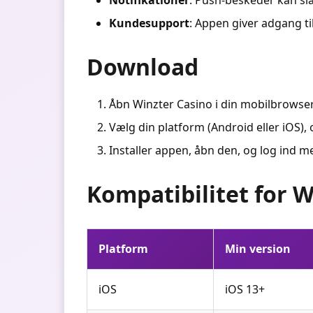
Kundesupport
: Appen giver adgang ti
Download
Åbn Winzter Casino i din mobilbrowser
Vælg din platform (Android eller iOS), 
Installer appen, åbn den, og log ind me
Kompatibilitet for 
Platform
Min version
iOS
iOS 13+