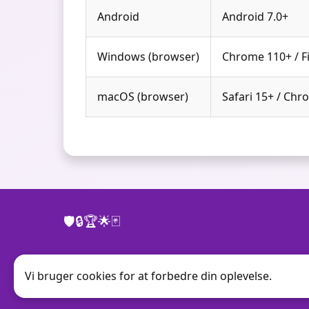
Android
Android 7.0+
Windows (browser)
Chrome 110+ / Fi
macOS (browser)
Safari 15+ / Ch
🛡️
🔒
🏆
🌟
🃏
Vi bruger cookies for at forbedre din oplevelse.