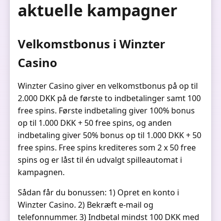
aktuelle kampagner
Velkomstbonus i Winzter
Casino
Winzter Casino giver en velkomstbonus på op til
2.000 DKK på de første to indbetalinger samt 100
free spins. Første indbetaling giver 100% bonus
op til 1.000 DKK + 50 free spins, og anden
indbetaling giver 50% bonus op til 1.000 DKK + 50
free spins. Free spins krediteres som 2 x 50 free
spins og er låst til én udvalgt spilleautomat i
kampagnen.
Sådan får du bonussen: 1) Opret en konto i
Winzter Casino. 2) Bekræft e-mail og
telefonnummer. 3) Indbetal mindst 100 DKK med