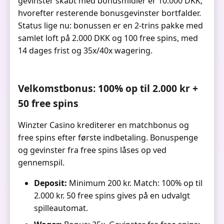
gevinster skabt med bonusmidler er 10.000 DKK,
hvorefter resterende bonusgevinster bortfalder.
Status lige nu: bonussen er en 2-trins pakke med
samlet loft på 2.000 DKK og 100 free spins, med
14 dages frist og 35x/40x wagering.
Velkomstbonus: 100% op til 2.000 kr +
50 free spins
Winzter Casino krediterer en matchbonus og
free spins efter første indbetaling. Bonuspenge
og gevinster fra free spins låses op ved
gennemspil.
Deposit:
Minimum 200 kr. Match: 100% op til
2.000 kr. 50 free spins gives på en udvalgt
spilleautomat.