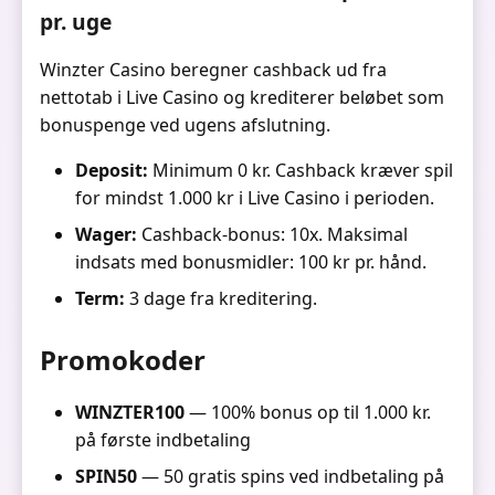
pr. uge
Winzter Casino beregner cashback ud fra
nettotab i Live Casino og krediterer beløbet som
bonuspenge ved ugens afslutning.
Deposit:
Minimum 0 kr. Cashback kræver spil
for mindst 1.000 kr i Live Casino i perioden.
Wager:
Cashback-bonus: 10x. Maksimal
indsats med bonusmidler: 100 kr pr. hånd.
Term:
3 dage fra kreditering.
Promokoder
WINZTER100
— 100% bonus op til 1.000 kr.
på første indbetaling
SPIN50
— 50 gratis spins ved indbetaling på