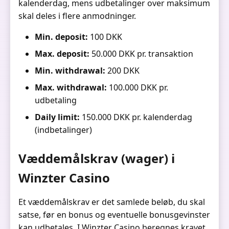
kalenderdag, mens udbetalinger over maksimum
skal deles i flere anmodninger.
Min. deposit:
100 DKK
Max. deposit:
50.000 DKK pr. transaktion
Min. withdrawal:
200 DKK
Max. withdrawal:
100.000 DKK pr.
udbetaling
Daily limit:
150.000 DKK pr. kalenderdag
(indbetalinger)
Væddemålskrav (wager) i
Winzter Casino
Et væddemålskrav er det samlede beløb, du skal
satse, før en bonus og eventuelle bonusgevinster
kan udbetales. I Winzter Casino beregnes kravet