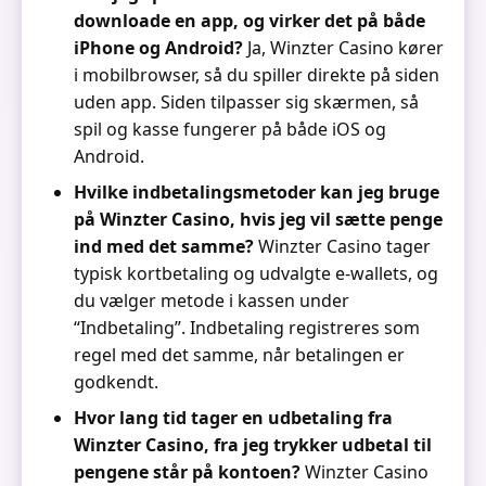
downloade en app, og virker det på både
iPhone og Android?
Ja, Winzter Casino kører
i mobilbrowser, så du spiller direkte på siden
uden app. Siden tilpasser sig skærmen, så
spil og kasse fungerer på både iOS og
Android.
Hvilke indbetalingsmetoder kan jeg bruge
på Winzter Casino, hvis jeg vil sætte penge
ind med det samme?
Winzter Casino tager
typisk kortbetaling og udvalgte e-wallets, og
du vælger metode i kassen under
“Indbetaling”. Indbetaling registreres som
regel med det samme, når betalingen er
godkendt.
Hvor lang tid tager en udbetaling fra
Winzter Casino, fra jeg trykker udbetal til
pengene står på kontoen?
Winzter Casino