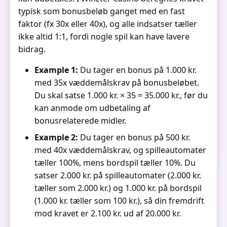
typisk som bonusbeløb ganget med en fast
faktor (fx 30x eller 40x), og alle indsatser tæller
ikke altid 1:1, fordi nogle spil kan have lavere
bidrag.
Example 1:
Du tager en bonus på 1.000 kr.
med 35x væddemålskrav på bonusbeløbet.
Du skal satse 1.000 kr. × 35 = 35.000 kr., før du
kan anmode om udbetaling af
bonusrelaterede midler.
Example 2:
Du tager en bonus på 500 kr.
med 40x væddemålskrav, og spilleautomater
tæller 100%, mens bordspil tæller 10%. Du
satser 2.000 kr. på spilleautomater (2.000 kr.
tæller som 2.000 kr.) og 1.000 kr. på bordspil
(1.000 kr. tæller som 100 kr.), så din fremdrift
mod kravet er 2.100 kr. ud af 20.000 kr.