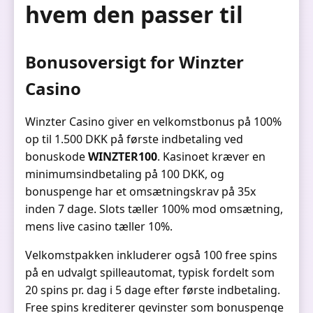
hvem den passer til
Bonusoversigt for Winzter
Casino
Winzter Casino giver en velkomstbonus på 100%
op til 1.500 DKK på første indbetaling ved
bonuskode
WINZTER100
. Kasinoet kræver en
minimumsindbetaling på 100 DKK, og
bonuspenge har et omsætningskrav på 35x
inden 7 dage. Slots tæller 100% mod omsætning,
mens live casino tæller 10%.
Velkomstpakken inkluderer også 100 free spins
på en udvalgt spilleautomat, typisk fordelt som
20 spins pr. dag i 5 dage efter første indbetaling.
Free spins krediterer gevinster som bonuspenge