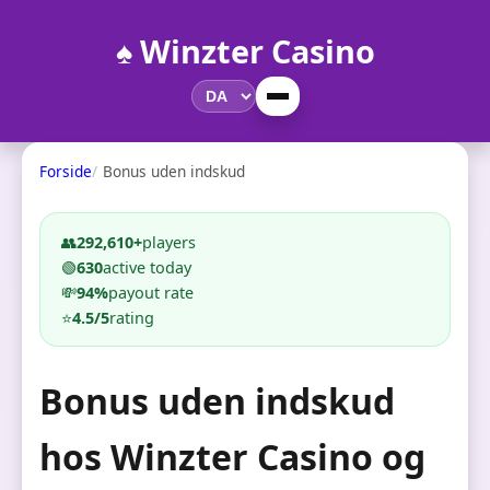
♠️ Winzter Casino
Forside
Bonus uden indskud
👥
292,610+
players
🟢
630
active today
💸
94%
payout rate
⭐
4.5/5
rating
Bonus uden indskud
hos Winzter Casino og