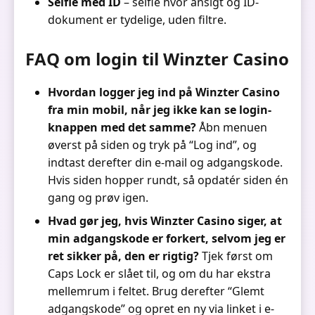
Selfie med ID
– selfie hvor ansigt og ID-
dokument er tydelige, uden filtre.
FAQ om login til Winzter Casino
Hvordan logger jeg ind på Winzter Casino
fra min mobil, når jeg ikke kan se login-
knappen med det samme?
Åbn menuen
øverst på siden og tryk på “Log ind”, og
indtast derefter din e-mail og adgangskode.
Hvis siden hopper rundt, så opdatér siden én
gang og prøv igen.
Hvad gør jeg, hvis Winzter Casino siger, at
min adgangskode er forkert, selvom jeg er
ret sikker på, den er rigtig?
Tjek først om
Caps Lock er slået til, og om du har ekstra
mellemrum i feltet. Brug derefter “Glemt
adgangskode” og opret en ny via linket i e-