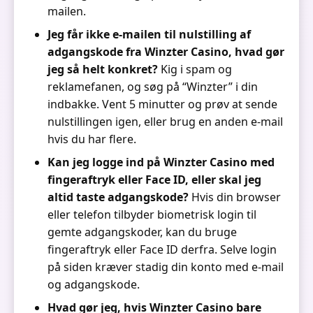
mailen.
Jeg får ikke e-mailen til nulstilling af
adgangskode fra Winzter Casino, hvad gør
jeg så helt konkret?
Kig i spam og
reklamefanen, og søg på “Winzter” i din
indbakke. Vent 5 minutter og prøv at sende
nulstillingen igen, eller brug en anden e-mail
hvis du har flere.
Kan jeg logge ind på Winzter Casino med
fingeraftryk eller Face ID, eller skal jeg
altid taste adgangskode?
Hvis din browser
eller telefon tilbyder biometrisk login til
gemte adgangskoder, kan du bruge
fingeraftryk eller Face ID derfra. Selve login
på siden kræver stadig din konto med e-mail
og adgangskode.
Hvad gør jeg, hvis Winzter Casino bare