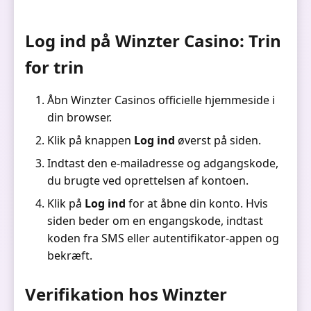
Log ind på Winzter Casino: Trin
for trin
Åbn Winzter Casinos officielle hjemmeside i
din browser.
Klik på knappen
Log ind
øverst på siden.
Indtast den e-mailadresse og adgangskode,
du brugte ved oprettelsen af kontoen.
Klik på
Log ind
for at åbne din konto. Hvis
siden beder om en engangskode, indtast
koden fra SMS eller autentifikator-appen og
bekræft.
Verifikation hos Winzter