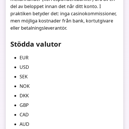
del av beloppet innan det når ditt konto. I
praktiken betyder det: inga casinokommissioner,
men möjliga kostnader från bank, kortutgivare
eller betalningsleverantör.
Stödda valutor
EUR
USD
SEK
NOK
DKK
GBP
CAD
AUD