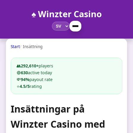
♠️ Winzter Casino
Start
Insättning
👥
292,610+
players
🟢
630
active today
💸
94%
payout rate
⭐
4.5/5
rating
Insättningar på
Winzter Casino med