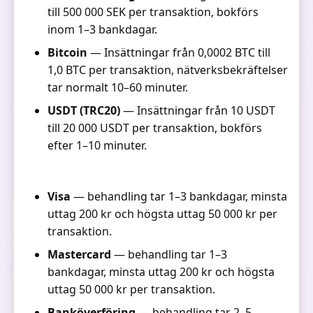
till 500 000 SEK per transaktion, bokförs
inom 1–3 bankdagar.
Bitcoin
— Insättningar från 0,0002 BTC till
1,0 BTC per transaktion, nätverksbekräftelser
tar normalt 10–60 minuter.
USDT (TRC20)
— Insättningar från 10 USDT
till 20 000 USDT per transaktion, bokförs
efter 1–10 minuter.
Visa
— behandling tar 1–3 bankdagar, minsta
uttag 200 kr och högsta uttag 50 000 kr per
transaktion.
Mastercard
— behandling tar 1–3
bankdagar, minsta uttag 200 kr och högsta
uttag 50 000 kr per transaktion.
Banköverföring
— behandling tar 2–5