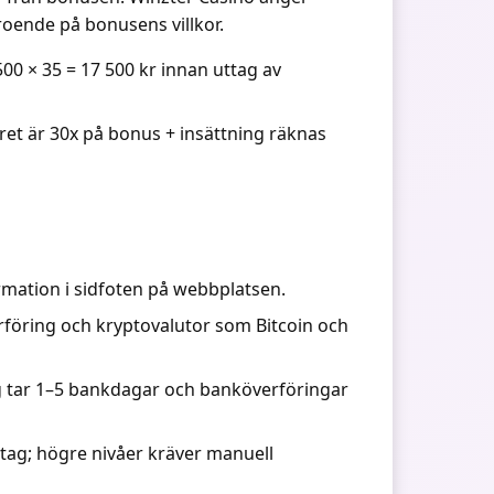
roende på bonusens villkor.
0 × 35 = 17 500 kr innan uttag av
oret är 30x på bonus + insättning räknas
rmation i sidfoten på webbplatsen.
föring och kryptovalutor som Bitcoin och
 tar 1–5 bankdagar och banköverföringar
tag; högre nivåer kräver manuell