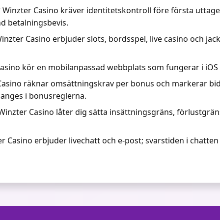
?
Winzter Casino kräver identitetskontroll före första uttage
nd betalningsbevis.
inzter Casino erbjuder slots, bordsspel, live casino och jac
asino kör en mobilanpassad webbplats som fungerar i iOS 
asino räknar omsättningskrav per bonus och markerar bid
 anges i bonusreglerna.
inzter Casino låter dig sätta insättningsgräns, förlustgrän
r Casino erbjuder livechatt och e-post; svarstiden i chatten