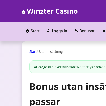
♠️ Winzter Casino
🏠 Start
🔐 Logga in
🎁 Bonusar

Start
Utan insättning
👥
292,610+
players
🟢
630
active today
💸
94%
pa
Bonus utan insä
passar