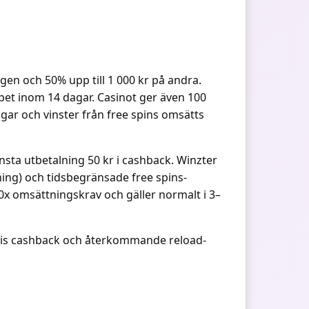
gen och 50% upp till 1 000 kr på andra.
pet inom 14 dagar. Casinot ger även 100
agar och vinster från free spins omsätts
nsta utbetalning 50 kr i cashback. Winzter
ning) och tidsbegränsade free spins-
40x omsättningskrav och gäller normalt i 3–
kovis cashback och återkommande reload-