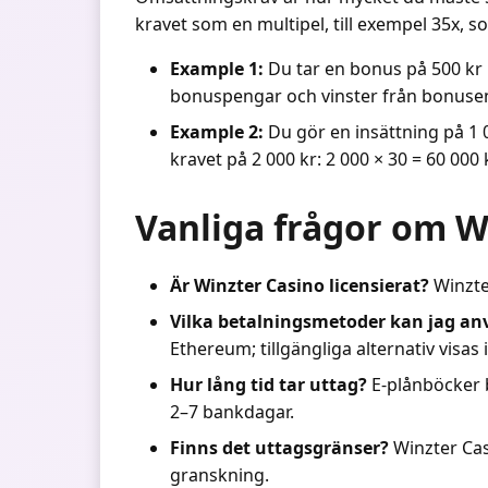
kravet som en multipel, till exempel 35x, 
Example 1:
Du tar en bonus på 500 kr 
bonuspengar och vinster från bonuse
Example 2:
Du gör en insättning på 1 0
kravet på 2 000 kr: 2 000 × 30 = 60 000 
Vanliga frågor om W
Är Winzter Casino licensierat?
Winzter
Vilka betalningsmetoder kan jag a
Ethereum; tillgängliga alternativ visas 
Hur lång tid tar uttag?
E-plånböcker 
2–7 bankdagar.
Finns det uttagsgränser?
Winzter Cas
granskning.