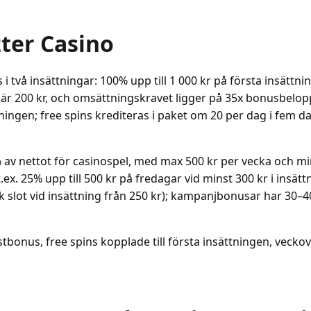
ter Casino
två insättningar: 100% upp till 1 000 kr på första insättnin
 är 200 kr, och omsättningskravet ligger på 35x bonusbelop
ttningen; free spins krediteras i paket om 20 per dag i fem d
 av nettot för casinospel, med max 500 kr per vecka och mi
x. 25% upp till 500 kr på fredagar vid minst 300 kr i insätt
ik slot vid insättning från 250 kr); kampanjbonusar har 30–
stbonus, free spins kopplade till första insättningen, vec