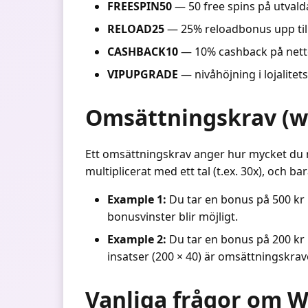
FREESPIN50
— 50 free spins på utvalda
RELOAD25
— 25% reloadbonus upp till
CASHBACK10
— 10% cashback på nettot
VIPUPGRADE
— nivåhöjning i lojalitet
Omsättningskrav (wa
Ett omsättningskrav anger hur mycket du 
multiplicerat med ett tal (t.ex. 30x), och 
Example 1:
Du tar en bonus på 500 kr 
bonusvinster blir möjligt.
Example 2:
Du tar en bonus på 200 kr m
insatser (200 × 40) är omsättningskrav
Vanliga frågor om W