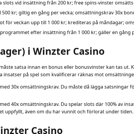
 slots vid insättning från 200 kr; free spins-vinster omsätts
 500 kr; giltig en gång per vecka; omsättningskrav 30x bon
 för veckan upp till 1 000 kr; krediteras på måndagar; om
sprogrammet efter insättning från 1 000 kr; gäller en gång 
ger) i Winzter Casino
måste satsa innan en bonus eller bonusvinster kan tas ut.
bara insatser på spel som kvalificerar räknas mot omsättninge
med 30x omsättningskrav. Du måste då lägga satsningar för 
ed 40x omsättningskrav. Du spelar slots där 100% av insatse
et uppfyllt, även om du har vunnit och förlorat under tiden.
inzter Casino