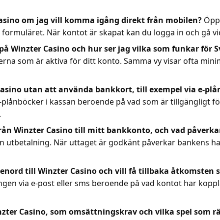
Casino om jag vill komma igång direkt från mobilen?
Öppn
i formuläret. När kontot är skapat kan du logga in och gå vida
å Winzter Casino och hur ser jag vilka som funkar för S
oderna som är aktiva för ditt konto. Samma vy visar ofta mi
Casino utan att använda bankkort, till exempel via e-plå
e-plånböcker i kassan beroende på vad som är tillgängligt fö
.
 från Winzter Casino till mitt bankkonto, och vad påverka
an utbetalning. När uttaget är godkänt påverkar bankens 
nord till Winzter Casino och vill få tillbaka åtkomsten 
ingen via e-post eller sms beroende på vad kontot har koppl
nzter Casino, som omsättningskrav och vilka spel som r