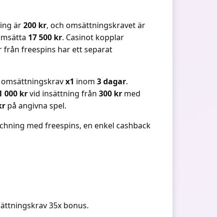
ning är
200 kr
, och omsättningskravet är
 omsätta
17 500 kr
. Casinot kopplar
r från freespins har ett separat
 omsättningskrav
x1
inom
3 dagar
.
1 000 kr
vid insättning från
300 kr
med
kr
på angivna spel.
tchning med freespins, en enkel cashback
sättningskrav 35x bonus.