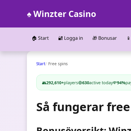
♠️ Winzter Casino
🏠 Start
🔐 Logga in
🎁 Bonusar

Start
Free spins
👥
292,610+
players
🟢
630
active today
💸
94%
pa
Så fungerar free
Bonusöversikt: Winz