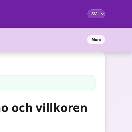
More
no och villkoren