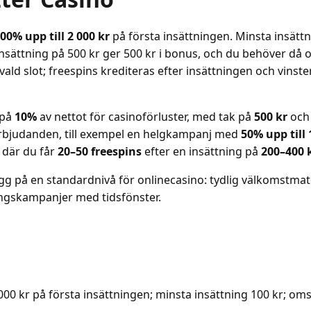
00% upp till 2 000 kr
på första insättningen. Minsta insätt
 insättning på 500 kr ger 500 kr i bonus, och du behöver då
ald slot; freespins krediteras efter insättningen och vinste
 på
10%
av nettot för casinoförluster, med tak på
500 kr
och
rbjudanden, till exempel en helgkampanj med
50% upp till 
 där du får
20–50 freespins
efter en insättning på
200–400 
gg på en standardnivå för onlinecasino: tydlig välkomstma
ngskampanjer med tidsfönster.
00 kr på första insättningen; minsta insättning 100 kr; om