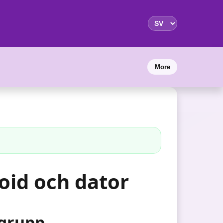
More
oid och dator
lgrupp