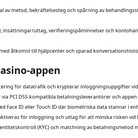
l av metod, bekräftelsesteg och spårning av behandlingss
, insättningar/uttag, verifieringspåminnelser och kontohän
, med åtkomst till hjälpcenter och sparad konversationshisto
Casino-appen
ring för datatrafik och krypterar inloggningsuppgifter vid
 via PCI DSS-kompatibla betalningsleverantörer och appen la
d Face ID eller Touch ID där biometriska data stannar i en
ktiveras för inloggning och uttag för att minska risken vi
entitetskontroll (KYC) och matchning av betalningsmetod 