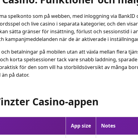
mma spelkonto som på webben, med inloggning via BankID 
bordsspel och live casino i separata kategorier, och den visa
an sätta gränser för insättning, förlust och sessionstid i
och kampanjmeddelanden när de är aktiverade i inställninga
 och betalningar på mobilen utan att växla mellan flera tjä
 och korta spelsessioner tack vare snabb laddning, sparade
 praktisk för den som vill ha storbildsöversikt av många bo
 än på dator.
Winzter Casino-appen
App size
Notes