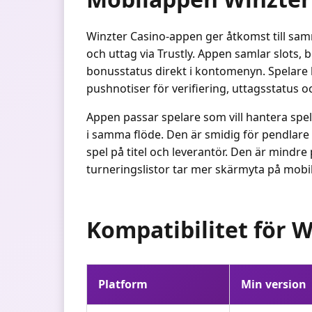
Winzter Casino-appen ger åtkomst till sa
och uttag via Trustly. Appen samlar slots, 
bonusstatus direkt i kontomenyn. Spelare k
pushnotiser för verifiering, uttagsstatus 
Appen passar spelare som vill hantera spel
i samma flöde. Den är smidig för pendlare
spel på titel och leverantör. Den är mindre
turneringslistor tar mer skärmyta på mobil
Kompatibilitet för 
Platform
Min version