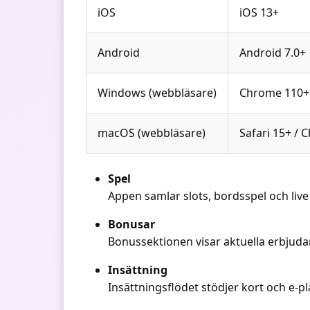
iOS
iOS 13+
Android
Android 7.0+
Windows (webbläsare)
Chrome 110+ 
macOS (webbläsare)
Safari 15+ /
Spel
Appen samlar slots, bordsspel och live c
Bonusar
Bonussektionen visar aktuella erbjud
Insättning
Insättningsflödet stödjer kort och e-