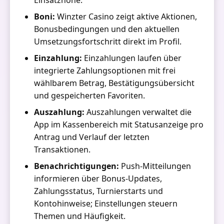
Boni:
Winzter Casino zeigt aktive Aktionen,
Bonusbedingungen und den aktuellen
Umsetzungsfortschritt direkt im Profil.
Einzahlung:
Einzahlungen laufen über
integrierte Zahlungsoptionen mit frei
wählbarem Betrag, Bestätigungsübersicht
und gespeicherten Favoriten.
Auszahlung:
Auszahlungen verwaltet die
App im Kassenbereich mit Statusanzeige pro
Antrag und Verlauf der letzten
Transaktionen.
Benachrichtigungen:
Push-Mitteilungen
informieren über Bonus-Updates,
Zahlungsstatus, Turnierstarts und
Kontohinweise; Einstellungen steuern
Themen und Häufigkeit.