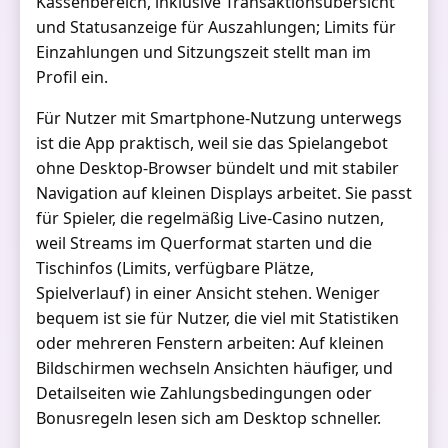
Kassenbereich, inklusive Transaktionsübersicht
und Statusanzeige für Auszahlungen; Limits für
Einzahlungen und Sitzungszeit stellt man im
Profil ein.
Für Nutzer mit Smartphone-Nutzung unterwegs
ist die App praktisch, weil sie das Spielangebot
ohne Desktop-Browser bündelt und mit stabiler
Navigation auf kleinen Displays arbeitet. Sie passt
für Spieler, die regelmäßig Live-Casino nutzen,
weil Streams im Querformat starten und die
Tischinfos (Limits, verfügbare Plätze,
Spielverlauf) in einer Ansicht stehen. Weniger
bequem ist sie für Nutzer, die viel mit Statistiken
oder mehreren Fenstern arbeiten: Auf kleinen
Bildschirmen wechseln Ansichten häufiger, und
Detailseiten wie Zahlungsbedingungen oder
Bonusregeln lesen sich am Desktop schneller.