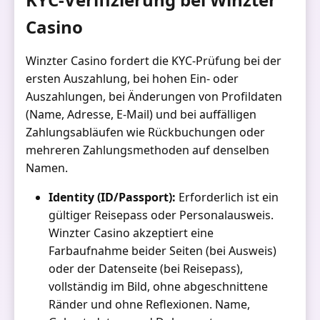
Casino
Winzter Casino fordert die KYC-Prüfung bei der
ersten Auszahlung, bei hohen Ein- oder
Auszahlungen, bei Änderungen von Profildaten
(Name, Adresse, E-Mail) und bei auffälligen
Zahlungsabläufen wie Rückbuchungen oder
mehreren Zahlungsmethoden auf denselben
Namen.
Identity (ID/Passport):
Erforderlich ist ein
gültiger Reisepass oder Personalausweis.
Winzter Casino akzeptiert eine
Farbaufnahme beider Seiten (bei Ausweis)
oder der Datenseite (bei Reisepass),
vollständig im Bild, ohne abgeschnittene
Ränder und ohne Reflexionen. Name,