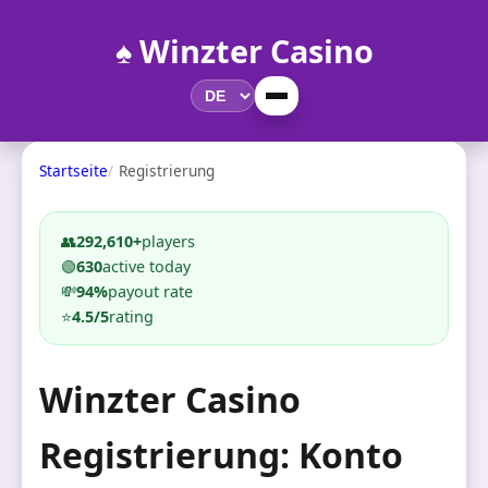
♠️ Winzter Casino
Startseite
Registrierung
👥
292,610+
players
🟢
630
active today
💸
94%
payout rate
⭐
4.5/5
rating
Winzter Casino
Registrierung: Konto