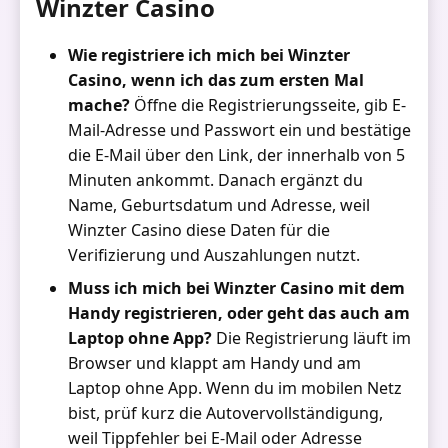
Winzter Casino
Wie registriere ich mich bei Winzter
Casino, wenn ich das zum ersten Mal
mache?
Öffne die Registrierungsseite, gib E-
Mail-Adresse und Passwort ein und bestätige
die E-Mail über den Link, der innerhalb von 5
Minuten ankommt. Danach ergänzt du
Name, Geburtsdatum und Adresse, weil
Winzter Casino diese Daten für die
Verifizierung und Auszahlungen nutzt.
Muss ich mich bei Winzter Casino mit dem
Handy registrieren, oder geht das auch am
Laptop ohne App?
Die Registrierung läuft im
Browser und klappt am Handy und am
Laptop ohne App. Wenn du im mobilen Netz
bist, prüf kurz die Autovervollständigung,
weil Tippfehler bei E-Mail oder Adresse