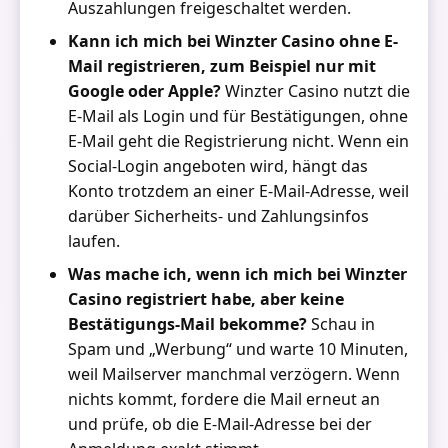
Auszahlungen freigeschaltet werden.
Kann ich mich bei Winzter Casino ohne E-
Mail registrieren, zum Beispiel nur mit
Google oder Apple?
Winzter Casino nutzt die
E-Mail als Login und für Bestätigungen, ohne
E-Mail geht die Registrierung nicht. Wenn ein
Social-Login angeboten wird, hängt das
Konto trotzdem an einer E-Mail-Adresse, weil
darüber Sicherheits- und Zahlungsinfos
laufen.
Was mache ich, wenn ich mich bei Winzter
Casino registriert habe, aber keine
Bestätigungs-Mail bekomme?
Schau in
Spam und „Werbung“ und warte 10 Minuten,
weil Mailserver manchmal verzögern. Wenn
nichts kommt, fordere die Mail erneut an
und prüfe, ob die E-Mail-Adresse bei der