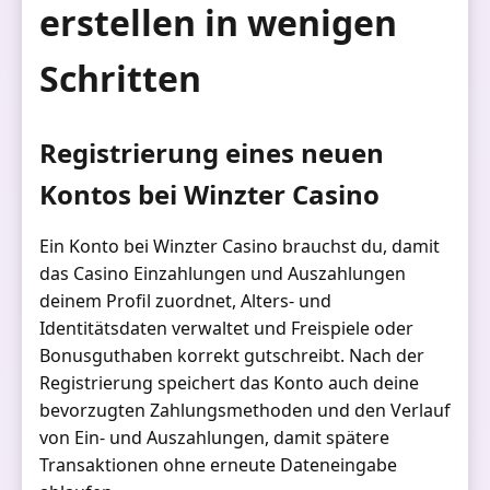
erstellen in wenigen
Schritten
Registrierung eines neuen
Kontos bei Winzter Casino
Ein Konto bei Winzter Casino brauchst du, damit
das Casino Einzahlungen und Auszahlungen
deinem Profil zuordnet, Alters- und
Identitätsdaten verwaltet und Freispiele oder
Bonusguthaben korrekt gutschreibt. Nach der
Registrierung speichert das Konto auch deine
bevorzugten Zahlungsmethoden und den Verlauf
von Ein- und Auszahlungen, damit spätere
Transaktionen ohne erneute Dateneingabe