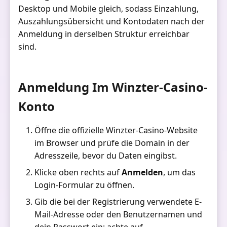
Desktop und Mobile gleich, sodass Einzahlung,
Auszahlungsübersicht und Kontodaten nach der
Anmeldung in derselben Struktur erreichbar
sind.
Anmeldung Im Winzter-Casino-
Konto
Öffne die offizielle Winzter-Casino-Website
im Browser und prüfe die Domain in der
Adresszeile, bevor du Daten eingibst.
Klicke oben rechts auf
Anmelden
, um das
Login-Formular zu öffnen.
Gib die bei der Registrierung verwendete E-
Mail-Adresse oder den Benutzernamen und
dein Passwort ein; achte auf