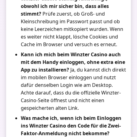
obwohl ich mir sicher bin, dass alles
stimmt?
Prüfe zuerst, ob Groß- und
Kleinschreibung im Passwort passt und ob
keine Leerzeichen mitkopiert wurden. Wenn
es weiter nicht klappt, lösche Cookies und
Cache im Browser und versuch es erneut.
Kann ich mich beim Winzter Casino auch
mit dem Handy einloggen, ohne extra eine
App zu installieren?
Ja, du kannst dich direkt
im mobilen Browser einloggen und nutzt
dafür denselben Login wie am Desktop.
Achte darauf, dass du die offizielle Winzter-
Casino-Seite öffnest und nicht einen
gespeicherten alten Link.
Was mache ich, wenn ich beim Einloggen
ins Winzter Casino den Code für die Zwei-
Faktor-Anmeldung nicht bekomme?