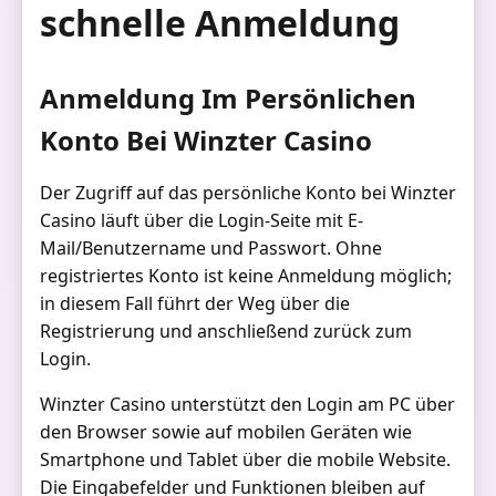
schnelle Anmeldung
Anmeldung Im Persönlichen
Konto Bei Winzter Casino
Der Zugriff auf das persönliche Konto bei Winzter
Casino läuft über die Login-Seite mit E-
Mail/Benutzername und Passwort. Ohne
registriertes Konto ist keine Anmeldung möglich;
in diesem Fall führt der Weg über die
Registrierung und anschließend zurück zum
Login.
Winzter Casino unterstützt den Login am PC über
den Browser sowie auf mobilen Geräten wie
Smartphone und Tablet über die mobile Website.
Die Eingabefelder und Funktionen bleiben auf