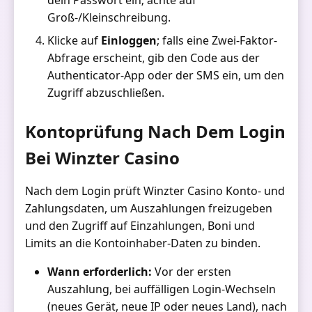
Groß-/Kleinschreibung.
Klicke auf
Einloggen
; falls eine Zwei-Faktor-
Abfrage erscheint, gib den Code aus der
Authenticator-App oder der SMS ein, um den
Zugriff abzuschließen.
Kontoprüfung Nach Dem Login
Bei Winzter Casino
Nach dem Login prüft Winzter Casino Konto- und
Zahlungsdaten, um Auszahlungen freizugeben
und den Zugriff auf Einzahlungen, Boni und
Limits an die Kontoinhaber-Daten zu binden.
Wann erforderlich:
Vor der ersten
Auszahlung, bei auffälligen Login-Wechseln
(neues Gerät, neue IP oder neues Land), nach