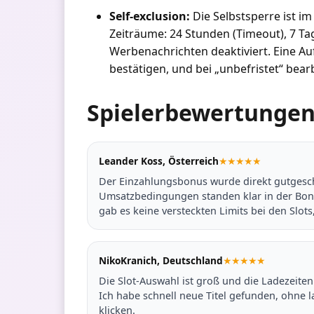
Self-exclusion:
Die Selbstsperre ist i
Zeiträume: 24 Stunden (Timeout), 7 Ta
Werbenachrichten deaktiviert. Eine Au
bestätigen, und bei „unbefristet“ bear
Spielerbewertungen
Leander Koss, Österreich
★★★★★
Der Einzahlungsbonus wurde direkt gutgesc
Umsatzbedingungen standen klar in der Bonu
gab es keine versteckten Limits bei den Slots,
NikoKranich, Deutschland
★★★★★
Die Slot-Auswahl ist groß und die Ladezeite
Ich habe schnell neue Titel gefunden, ohne
klicken.