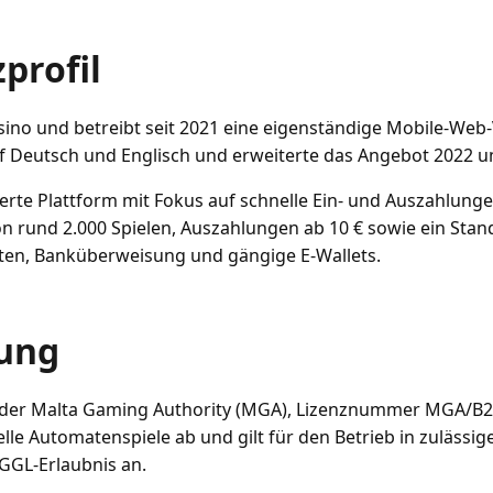
profil
sino und betreibt seit 2021 eine eigenständige Mobile-Web-V
auf Deutsch und Englisch und erweiterte das Angebot 2022 
ntierte Plattform mit Fokus auf schnelle Ein- und Auszahlung
n rund 2.000 Spielen, Auszahlungen ab 10 € sowie ein Stan
ten, Banküberweisung und gängige E-Wallets.
rung
nz der Malta Gaming Authority (MGA), Lizenznummer MGA/B2C
elle Automatenspiele ab und gilt für den Betrieb in zulässi
 GGL-Erlaubnis an.