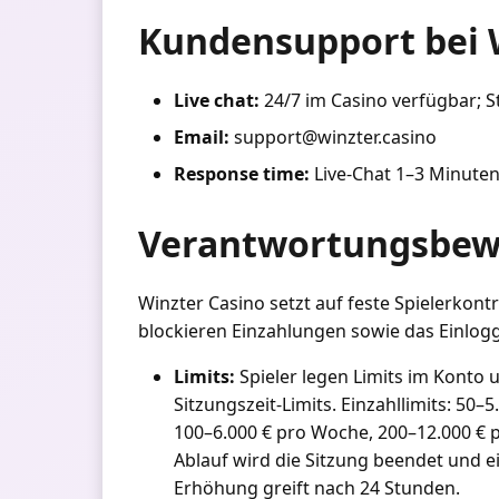
Kundensupport bei 
Live chat:
24/7 im Casino verfügbar; S
Email:
support@winzter.casino
Response time:
Live-Chat 1–3 Minuten
Verantwortungsbewu
Winzter Casino setzt auf feste Spielerkont
blockieren Einzahlungen sowie das Einlog
Limits:
Spieler legen Limits im Konto 
Sitzungszeit-Limits. Einzahllimits: 50–
100–6.000 € pro Woche, 200–12.000 € pr
Ablauf wird die Sitzung beendet und e
Erhöhung greift nach 24 Stunden.