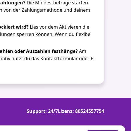
szahlungen?
Die Mindestbeträge starten
gen von der Zahlungsmethode und deinem
ckiert wird?
Lies vor dem Aktivieren die
lungen sperren können. Wenn du flexibel
zahlen oder Auszahlen festhänge?
Am
ternativ nutzt du das Kontaktformular oder E-
Support: 24/7
Lizenz: 80524557754