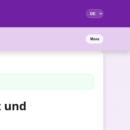
More
z und