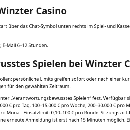
Winzter Casino
tart über das Chat-Symbol unten rechts im Spiel- und Kasse
; E-Mail 6–12 Stunden.
sstes Spielen bei Winzter 
rollen: persönliche Limits greifen sofort oder nach einer ku
gen für den gewählten Zeitraum.
unter „Verantwortungsbewusstes Spielen“ fest. Verfügbar sin
5.000 € pro Tag, 100–15.000 € pro Woche, 200–30.000 € pro M
o Monat. Einsatzlimit: 0,10–100 € pro Runde. Sitzungszeit-
ine erneute Anmeldung ist erst nach 15 Minuten möglich. Ein