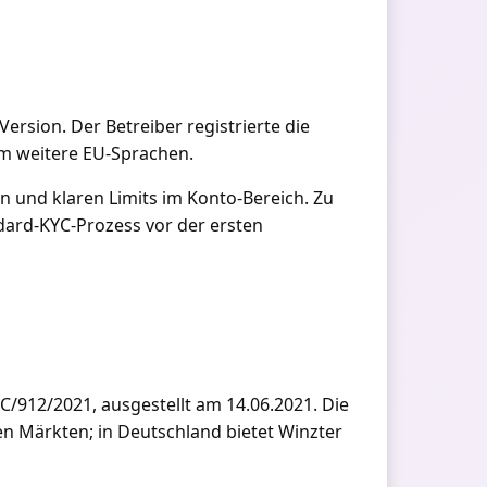
ersion. Der Betreiber registrierte die
um weitere EU-Sprachen.
en und klaren Limits im Konto-Bereich. Zu
dard-KYC-Prozess vor der ersten
/912/2021, ausgestellt am 14.06.2021. Die
gen Märkten; in Deutschland bietet Winzter