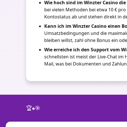
Wie hoch sind im Winzter Casino di
bei vielen Methoden bei etwa 10 € p
Kontostatus ab und stehen direkt in de
Kann ich im Winzter Casino einen Bo
Umsatzbedingungen und die maximale 
bleiben willst, zahl ohne Bonus ein od
Wie erreiche ich den Support vom W
schnellsten ist meist der Live-Chat im 
Mail, was bei Dokumenten und Zahlung
🏆
♠️
🎯