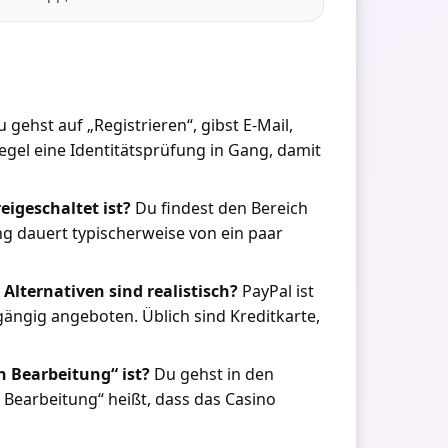
 gehst auf „Registrieren“, gibst E-Mail,
egel eine Identitätsprüfung in Gang, damit
eigeschaltet ist?
Du findest den Bereich
ng dauert typischerweise von ein paar
lternativen sind realistisch?
PayPal ist
ängig angeboten. Üblich sind Kreditkarte,
n Bearbeitung“ ist?
Du gehst in den
 Bearbeitung“ heißt, dass das Casino