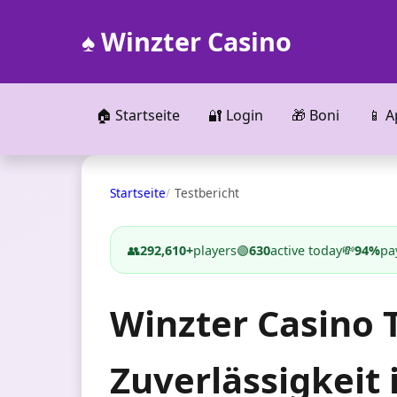
♠️ Winzter Casino
🏠 Startseite
🔐 Login
🎁 Boni
📱 
Startseite
Testbericht
👥
292,610+
players
🟢
630
active today
💸
94%
pa
Winzter Casino T
Zuverlässigkeit